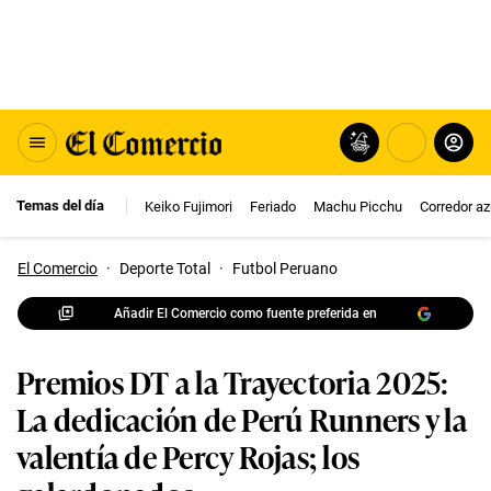
Temas del día
Keiko Fujimori
Feriado
Machu Picchu
Corredor az
El Comercio
·
Deporte Total
·
Futbol Peruano
Añadir El Comercio como fuente preferida en
Premios DT a la Trayectoria 2025:
La dedicación de Perú Runners y la
valentía de Percy Rojas; los