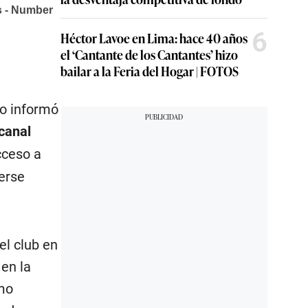
6
Héctor Lavoe en Lima: hace 40 años
el ‘Cantante de los Cantantes’ hizo
bailar a la Feria del Hogar | FOTOS
io informó
canal
cceso a
derse
el club en
 en la
omo