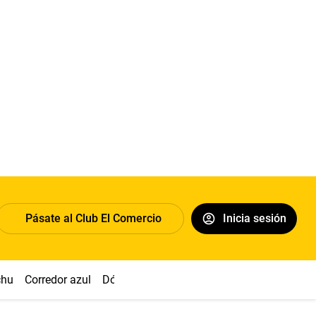
Pásate al Club El Comercio
Inicia sesión
chu
Corredor azul
Dólar
Congreso
Nasca
Acuña
Toled