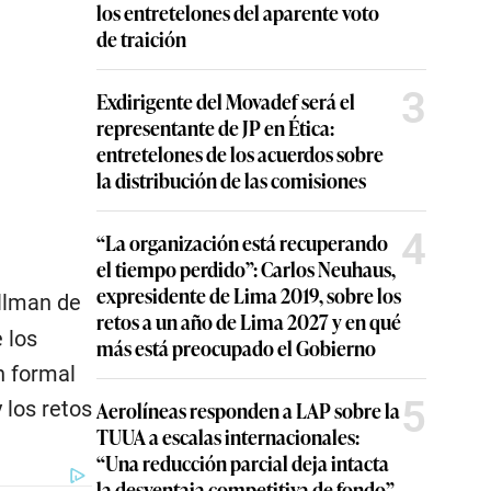
los entretelones del aparente voto
de traición
3
Exdirigente del Movadef será el
representante de JP en Ética:
entretelones de los acuerdos sobre
la distribución de las comisiones
4
“La organización está recuperando
el tiempo perdido”: Carlos Neuhaus,
expresidente de Lima 2019, sobre los
llman de
retos a un año de Lima 2027 y en qué
 los
más está preocupado el Gobierno
n formal
5
 los retos
Aerolíneas responden a LAP sobre la
TUUA a escalas internacionales:
“Una reducción parcial deja intacta
la desventaja competitiva de fondo”