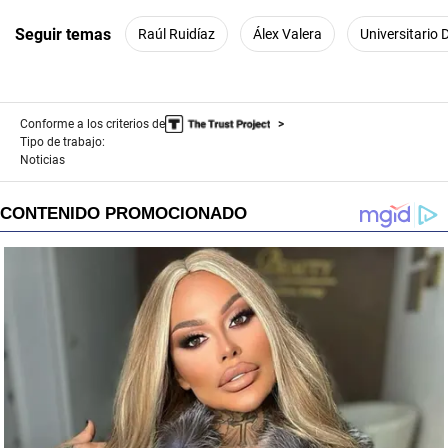
Seguir temas
Raúl Ruidíaz
Álex Valera
Universitario 
Conforme a los criterios de
Tipo de trabajo:
Noticias