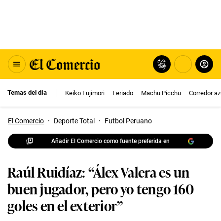
Temas del día
Keiko Fujimori
Feriado
Machu Picchu
Corredor az
El Comercio
·
Deporte Total
·
Futbol Peruano
Añadir El Comercio como fuente preferida en
Raúl Ruidíaz: “Álex Valera es un
buen jugador, pero yo tengo 160
goles en el exterior”