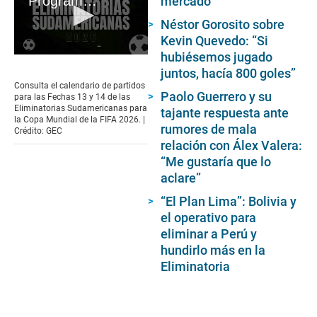
Programación de las fechas 13 y 14 de las Eliminatorias Sudamericanas 2026
mercado
Néstor Gorosito sobre
Kevin Quevedo: “Si
hubiésemos jugado
0
seconds
juntos, hacía 800 goles”
of
Consulta el calendario de partidos
35
Paolo Guerrero y su
para las Fechas 13 y 14 de las
seconds
Eliminatorias Sudamericanas para
tajante respuesta ante
la Copa Mundial de la FIFA 2026. |
rumores de mala
Crédito: GEC
relación con Álex Valera:
“Me gustaría que lo
aclare”
“El Plan Lima”: Bolivia y
el operativo para
eliminar a Perú y
hundirlo más en la
Eliminatoria