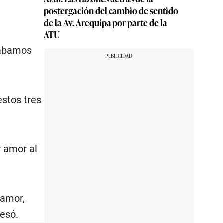
postergación del cambio de sentido
de la Av. Arequipa por parte de la
ATU
tábamos
estos tres
r amor al
 amor,
resó.