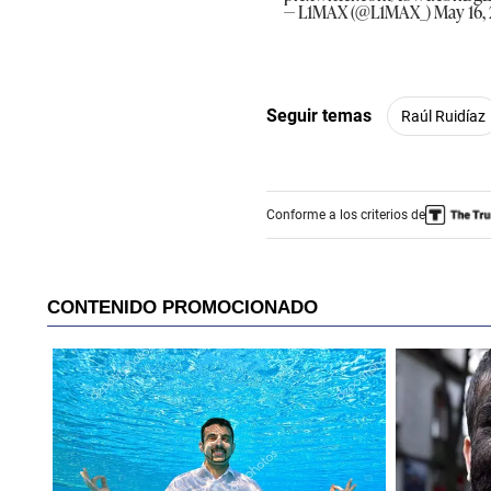
— L1MAX (@L1MAX_)
May 16,
Seguir temas
Raúl Ruidíaz
Conforme a los criterios de