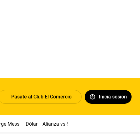
Pásate al Club El Comercio
Inicia sesión
rge Messi
Dólar
Alianza vs Sport Boys
Papa León XIV
Co