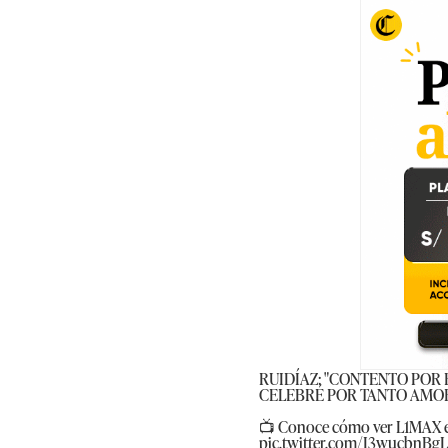
RUIDÍAZ: "CONTENTO POR 
CELEBRÉ POR TANTO AMOR A
📺 Conoce cómo ver L1MAX 
pic.twitter.com/I3wucbnBgL