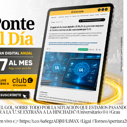
EL GOL, SOBRE TODO POR LA SITUACIÓN QUE ESTAMOS PASANDO
 LA 'U'. SE EXTRAÑA A LA HINCHADA"
#Universitario
0-1
#Grau
en vivo 👉
https://t.co/6a8egzADjM
#L1MAX
#Liga1
#TorneoApertura