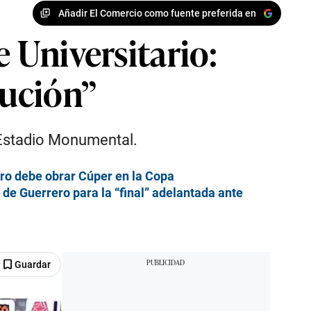
Añadir El Comercio como fuente preferida en
e Universitario:
tución”
l Estadio Monumental.
gro debe obrar Cúper en la Copa
 de Guerrero para la “final” adelantada ante
Guardar