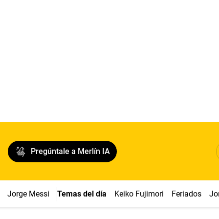
Pregúntale a Merlín IA
Jorge Messi
Temas del día
Keiko Fujimori
Feriados
Jo