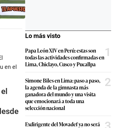
Lo más visto
1
Papa León XIV en Perú: estas son
todas las actividades confirmadas en
El
Lima, Chiclayo, Cusco y Pucallpa
u en el
2
Simone Biles en Lima: paso a paso,
la agenda de la gimnasta más
 el
ganadora del mundo y una visita
que emocionará a toda una
selección nacional
 desde
3
Exdirigente del Movadef ya no será