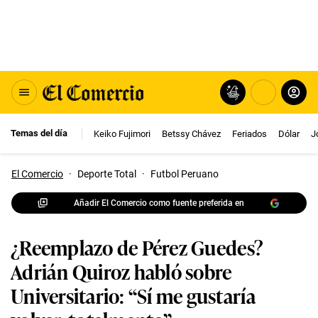
Temas del día
Keiko Fujimori
Betssy Chávez
Feriados
Dólar
J
El Comercio
·
Deporte Total
·
Futbol Peruano
Añadir El Comercio como fuente preferida en
¿Reemplazo de Pérez Guedes?
Adrián Quiroz habló sobre
Universitario: “Sí me gustaría