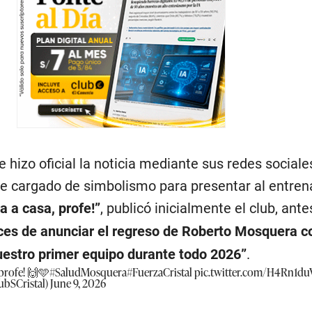
e hizo oficial la noticia mediante sus redes sociale
 cargado de simbolismo para presentar al entren
a a casa, profe!”
, publicó inicialmente el club, ante
ces de anunciar el regreso de Roberto Mosquera 
nuestro primer equipo durante todo 2026”
.
 profe! 🙌🩵
#SaludMosquera
#FuerzaCristal
pic.twitter.com/H4Rn1d
ubSCristal)
June 9, 2026