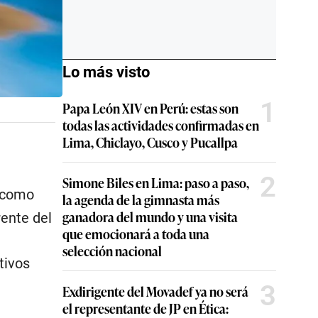
Lo más visto
1
Papa León XIV en Perú: estas son
todas las actividades confirmadas en
Lima, Chiclayo, Cusco y Pucallpa
2
Simone Biles en Lima: paso a paso,
como
la agenda de la gimnasta más
ganadora del mundo y una visita
rente del
que emocionará a toda una
selección nacional
tivos
3
Exdirigente del Movadef ya no será
el representante de JP en Ética: