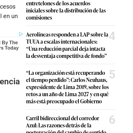
entretelones de los acuerdos
ocesos
iniciales sobre la distribución de las
l en un
comisiones
4
Aerolíneas responden a LAP sobre la
TUUA a escalas internacionales:
“Una reducción parcial deja intacta
la desventaja competitiva de fondo”
5
“La organización está recuperando
el tiempo perdido”: Carlos Neuhaus,
tencia
expresidente de Lima 2019, sobre los
retos a un año de Lima 2027 y en qué
más está preocupado el Gobierno
6
Carril bidireccional del corredor
Azul: Las razones detrás de la
postergación del cambio de sentido