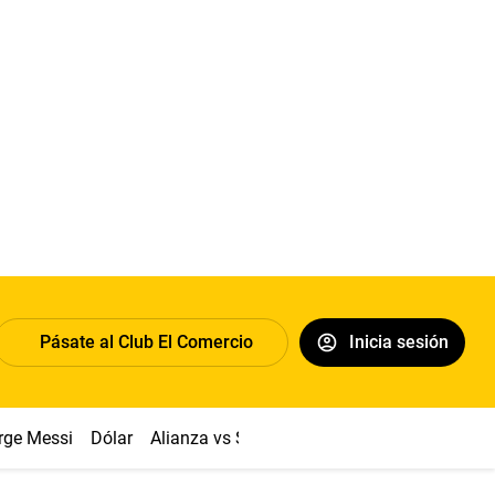
Pásate al Club El Comercio
Inicia sesión
rge Messi
Dólar
Alianza vs Sport Boys
Papa León XIV
Co