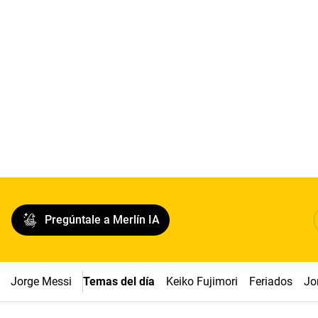
Pregúntale a Merlín IA
Jorge Messi
Temas del día
Keiko Fujimori
Feriados
Jo