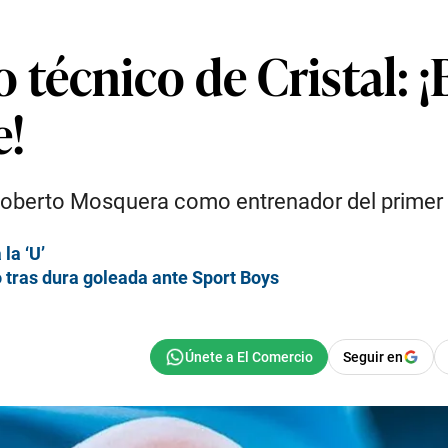
técnico de Cristal: 
e!
e Roberto Mosquera como entrenador del primer
la ‘U’
tras dura goleada ante Sport Boys
Seguir en