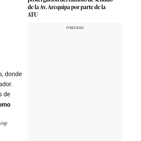
de la Av. Arequipa por parte de la
ATU
s, donde
ador.
s de
como
uVop