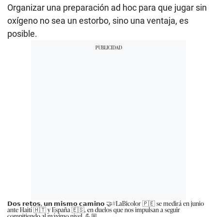
Organizar una preparación ad hoc para que jugar sin
oxígeno no sea un estorbo, sino una ventaja, es
posible.
𝗗𝗼𝘀 𝗿𝗲𝘁𝗼𝘀, 𝘂𝗻 𝗺𝗶𝘀𝗺𝗼 𝗰𝗮𝗺𝗶𝗻𝗼 🤝
#LaBicolor
🇵🇪 se medirá en junio
ante Haití 🇭🇹 y España 🇪🇸, en duelos que nos impulsan a seguir
compitiendo al máximo nivel. 💪🏼