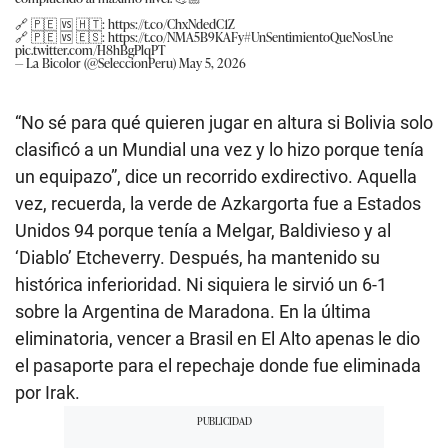
🔗 🇵🇪 🆚 🇭🇹:
https://t.co/ChxNdedC1Z
🔗 🇵🇪 🆚 🇪🇸:
https://t.co/NMA5B9KAFy
#UnSentimientoQueNosUne
pic.twitter.com/H8hBgPlqPT
— La Bicolor (@SeleccionPeru)
May 5, 2026
“No sé para qué quieren jugar en altura si Bolivia solo
clasificó a un Mundial una vez y lo hizo porque tenía
un equipazo”, dice un recorrido exdirectivo. Aquella
vez, recuerda, la verde de Azkargorta fue a Estados
Unidos 94 porque tenía a Melgar, Baldivieso y al
‘Diablo’ Etcheverry. Después, ha mantenido su
histórica inferioridad. Ni siquiera le sirvió un 6-1
sobre la Argentina de Maradona. En la última
eliminatoria, vencer a Brasil en El Alto apenas le dio
el pasaporte para el repechaje donde fue eliminada
por Irak.