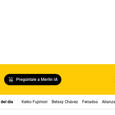
Pregúntale a Merlín IA
del día
Keiko Fujimori
Betssy Chávez
Feriados
Alianz