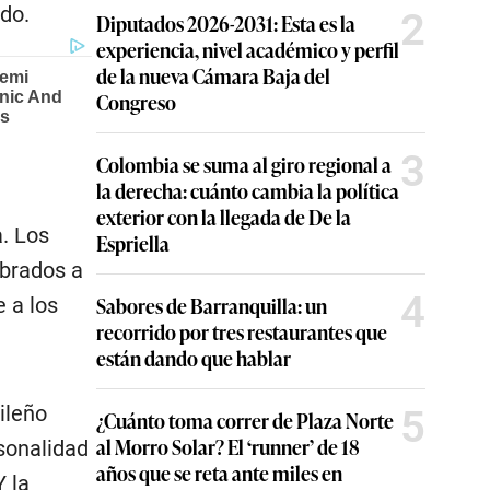
do.
2
Diputados 2026-2031: Esta es la
experiencia, nivel académico y perfil
de la nueva Cámara Baja del
Congreso
3
Colombia se suma al giro regional a
la derecha: cuánto cambia la política
exterior con la llegada de De la
a. Los
Espriella
mbrados a
4
Sabores de Barranquilla: un
 a los
recorrido por tres restaurantes que
están dando que hablar
ileño
5
¿Cuánto toma correr de Plaza Norte
al Morro Solar? El ‘runner’ de 18
rsonalidad
años que se reta ante miles en
Y la