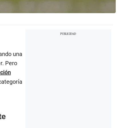
uando una
r. Pero
cción
categoría
te