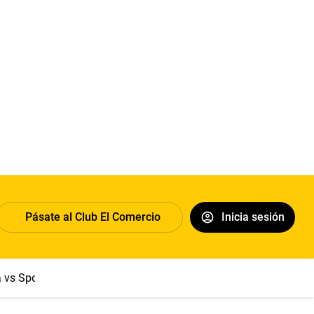
Pásate al Club El Comercio
Inicia sesión
a vs Sport Boys
Jorge Messi
Dólar
Papa León XIV
Congre