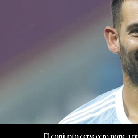
El conjunto cervecero pone a p