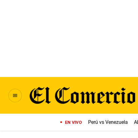
Perú vs Venezuela
A
EN VIVO