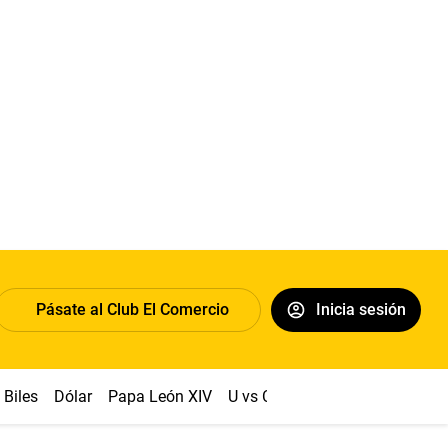
Pásate al Club El Comercio
Inicia sesión
Biles
Dólar
Papa León XIV
U vs Cristal
Congreso
Mach