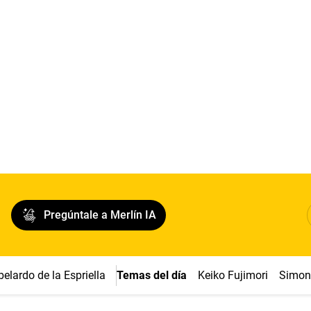
Pregúntale a Merlín IA
belardo de la Espriella
Temas del día
Keiko Fujimori
Simon 