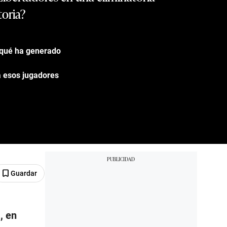
toria?
 qué ha generado
 a esos jugadores
Guardar
, en