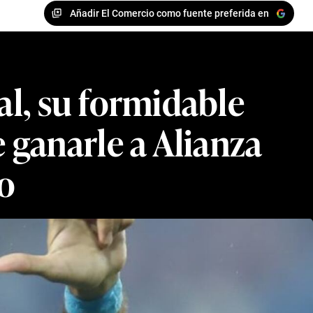
Añadir El Comercio como fuente preferida en
al, su formidable
 ganarle a Alianza
to