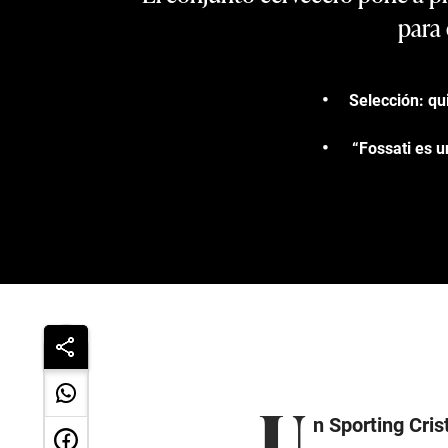
para 
Selección: qu
“Fossati es u
U
n Sporting Cris