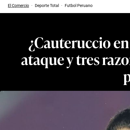
El Comercio
·
Deporte Total
·
Futbol Peruano
¿Cauteruccio en 
ataque y tres raz
p