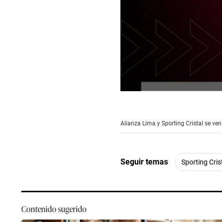
0
seconds
of
1
Alianza Lima y Sporting Cristal se ven
minute,
49
seconds
Volume
90%
Seguir temas
Sporting Cris
Contenido sugerido