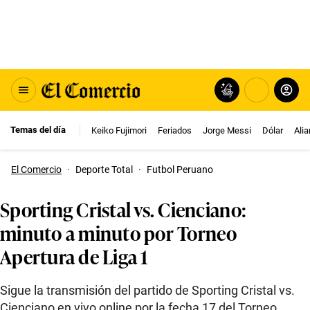
Temas del día
Keiko Fujimori
Feriados
Jorge Messi
Dólar
Ali
El Comercio
·
Deporte Total
·
Futbol Peruano
Sporting Cristal vs. Cienciano:
minuto a minuto por Torneo
Apertura de Liga 1
Sigue la transmisión del partido de Sporting Cristal vs.
Cienciano en vivo online por la fecha 17 del Torneo