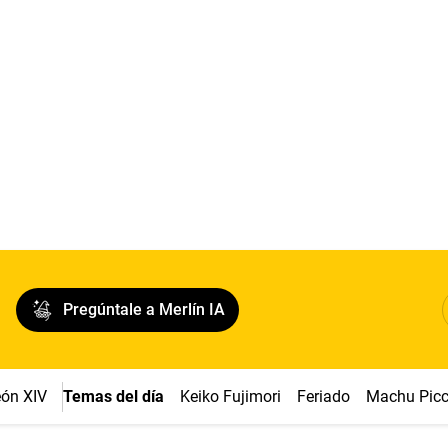
Pregúntale a Merlín IA
ón XIV
Temas del día
Keiko Fujimori
Feriado
Machu Pic