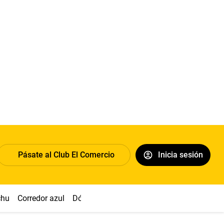
Pásate al Club El Comercio
Inicia sesión
chu
Corredor azul
Dólar
Congreso
Nasca
Acuña
Toled