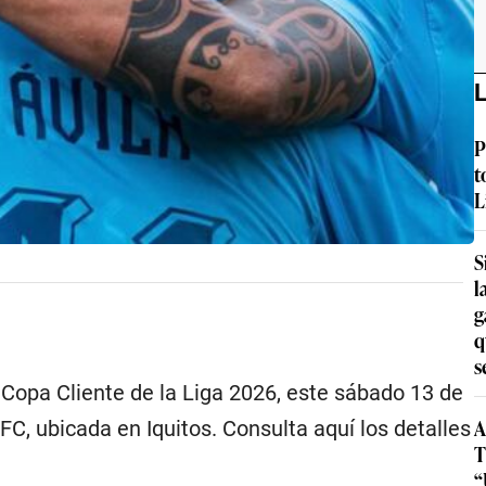
L
P
t
L
S
l
g
q
s
Copa Cliente de la Liga 2026, este sábado 13 de
A
FC, ubicada en Iquitos. Consulta aquí los detalles
T
“