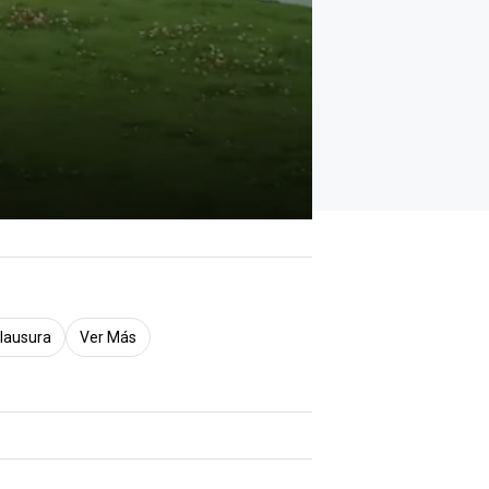
lausura
Ver Más