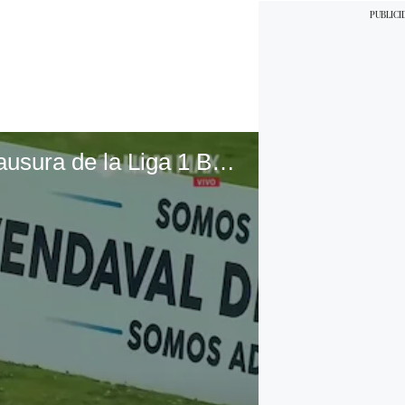
Los tres mejores goles de la fecha 17 del Torneo Clausura de la Liga 1 Betsson | VIDEO