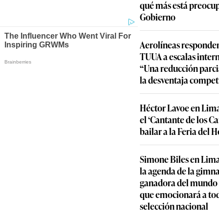
qué más está preocu
Gobierno
Aerolíneas responden
TUUA a escalas inter
“Una reducción parcia
la desventaja compet
Héctor Lavoe en Lima
el ‘Cantante de los C
bailar a la Feria del
Simone Biles en Lima
la agenda de la gimn
ganadora del mundo y
que emocionará a to
selección nacional