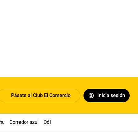
Pásate al Club El Comercio
Inicia sesión
hu
Corredor azul
Dólar
Congreso
Nasca
Acuña
Toledo