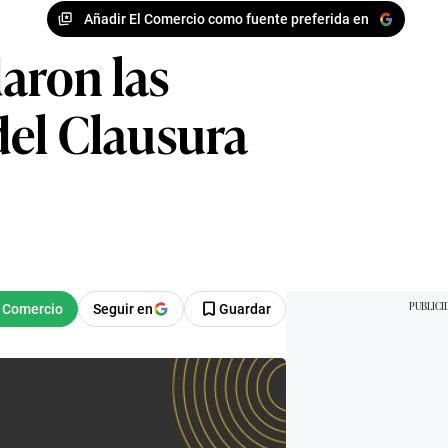
Añadir El Comercio como fuente preferida en
daron las
del Clausura
Seguir en
Guardar