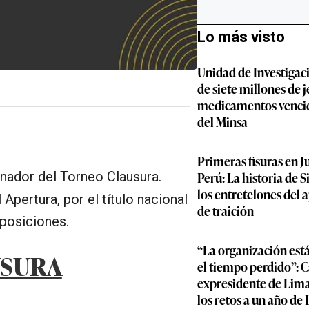
Lo más visto
Unidad de Investigac
de siete millones de j
medicamentos vencid
del Minsa
Primeras fisuras en J
Perú: La historia de S
anador del Torneo Clausura.
los entretelones del 
Apertura, por el título nacional
de traición
 posiciones.
“La organización est
USURA
el tiempo perdido”: 
expresidente de Lima
los retos a un año de