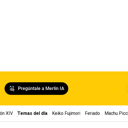
Pregúntale a Merlín IA
ón XIV
Temas del día
Keiko Fujimori
Feriado
Machu Picc