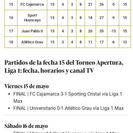
15
FC Cajamarca
15
4
3
8
21
26
-5
15
Sport
16
15
4
3
8
18
27
-9
15
Huancayo
17
Juan Pablo II
15
4
3
8
20
35
-15
15
18
Atlético Grau
15
3
4
8
11
17
-6
13
Partidos de la fecha 15 del Torneo Apertura,
Liga 1: fecha, horarios y canal TV
Viernes 15 de mayo
FINAL | FC Cajamarca 3-1 Sporting Cristal vía Liga 1
Max
FINAL | Universitario 0-1 Atlético Grau vía Liga 1 Max
Sábado 16 de mayo