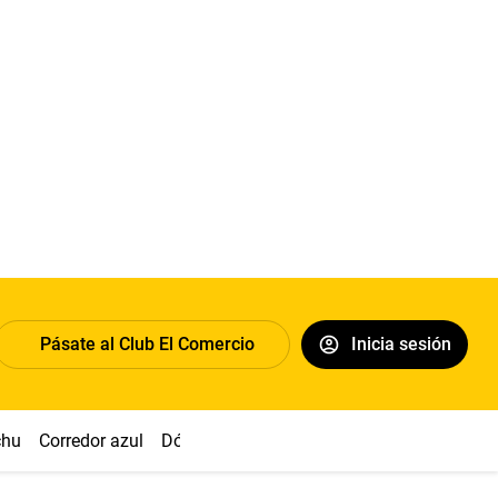
Pásate al Club El Comercio
Inicia sesión
chu
Corredor azul
Dólar
Congreso
Nasca
Acuña
Toled