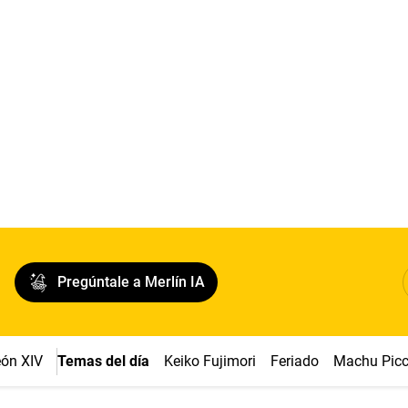
Pregúntale a Merlín IA
ón XIV
Temas del día
Keiko Fujimori
Feriado
Machu Pic