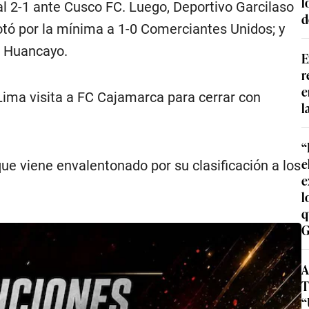
l
al 2-1 ante Cusco FC. Luego, Deportivo Garcilaso
d
otó por la mínima a 1-0 Comerciantes Unidos; y
rt Huancayo.
E
r
e
 Lima visita a FC Cajamarca para cerrar con
l
“
e
 que viene envalentonado por su clasificación a los
e
l
q
G
A
T
“