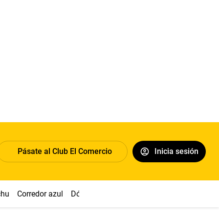
Pásate al Club El Comercio
Inicia sesión
chu
Corredor azul
Dólar
Congreso
Nasca
Acuña
Toled