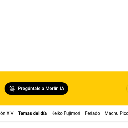
Pregúntale a Merlín IA
ón XIV
Temas del día
Keiko Fujimori
Feriado
Machu Pic