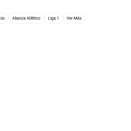
cio
Alianza Atlético
Liga 1
Ver Más