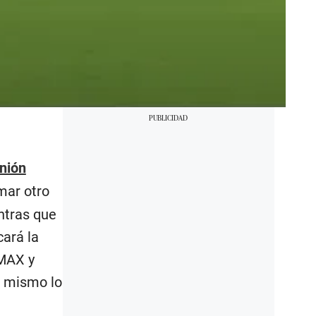
nión
mar otro
ntras que
cará la
 MAX y
l mismo lo