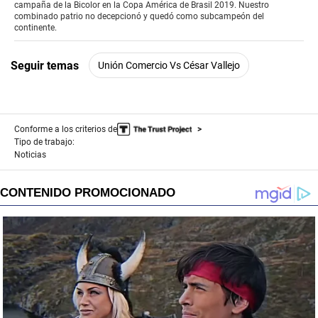
0
campaña de la Bicolor en la Copa América de Brasil 2019. Nuestro
seconds
combinado patrio no decepcionó y quedó como subcampeón del
continente.
Seguir temas
Unión Comercio Vs César Vallejo
Conforme a los criterios de
Tipo de trabajo:
Noticias