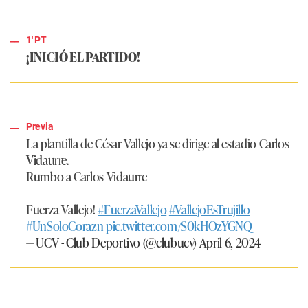
1' PT
¡INICIÓ EL PARTIDO!
Previa
La plantilla de César Vallejo ya se dirige al estadio Carlos
Vidaurre.
Rumbo a Carlos Vidaurre
Fuerza Vallejo!
#FuerzaVallejo
#VallejoEsTrujillo
#UnSoloCorazn
pic.twitter.com/S0kHOzYGNQ
— UCV - Club Deportivo (@clubucv)
April 6, 2024