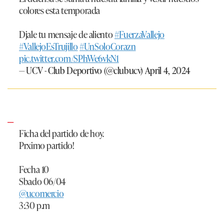
colores esta temporada
Djale tu mensaje de aliento
#FuerzaVallejo
#VallejoEsTrujillo
#UnSoloCorazn
pic.twitter.com/SPhWe6vkN1
— UCV - Club Deportivo (@clubucv)
April 4, 2024
Ficha del partido de hoy.
Prximo partido!
Fecha 10
Sbado 06/04
@ucomercio
3:30 p.m