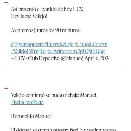
Así presentó el partido de hoy, UCV.
Hoy Juega Vallejo!
Alentemos juntos los 90 minutos!
@liga1teapuesto
#FuerzaVallejo
#UnSoloCorazn
#VallejoEsTrujillo
pic.twitter.com/IpTQXOlQAg
— UCV - Club Deportivo (@clubucv)
April 6, 2024
Vallejo confirmó su nuevo fichaje: Manuel.
#RefuerzoPoeta
Bienvenido Manuel!
El defensa se suma a nuestra familia y vestir nuestros