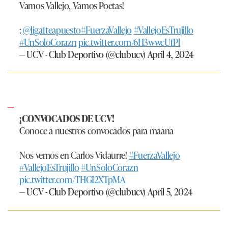
Vamos Vallejo, Vamos Poetas!
:
@liga1teapuesto
#FuerzaVallejo
#VallejoEsTrujillo
#UnSoloCorazn
pic.twitter.com/6H3wwcUfPl
— UCV - Club Deportivo (@clubucv)
April 4, 2024
¡CONVOCADOS DE UCV!
Conoce a nuestros convocados para maana
Nos vemos en Carlos Vidaurre!
#FuerzaVallejo
#VallejoEsTrujillo
#UnSoloCorazn
pic.twitter.com/THGI2XTpMA
— UCV - Club Deportivo (@clubucv)
April 5, 2024