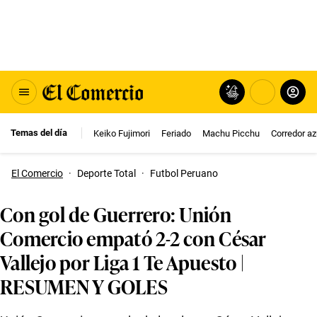
Temas del día
Keiko Fujimori
Feriado
Machu Picchu
Corredor az
El Comercio
·
Deporte Total
·
Futbol Peruano
Con gol de Guerrero: Unión
Comercio empató 2-2 con César
Vallejo por Liga 1 Te Apuesto |
RESUMEN Y GOLES