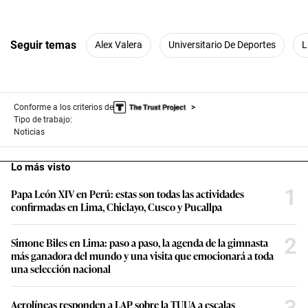
Seguir temas
Alex Valera
Universitario De Deportes
L
Conforme a los criterios de
Tipo de trabajo:
Noticias
Lo más visto
1
Papa León XIV en Perú: estas son todas las actividades
confirmadas en Lima, Chiclayo, Cusco y Pucallpa
2
Simone Biles en Lima: paso a paso, la agenda de la gimnasta
más ganadora del mundo y una visita que emocionará a toda
una selección nacional
3
Aerolíneas responden a LAP sobre la TUUA a escalas