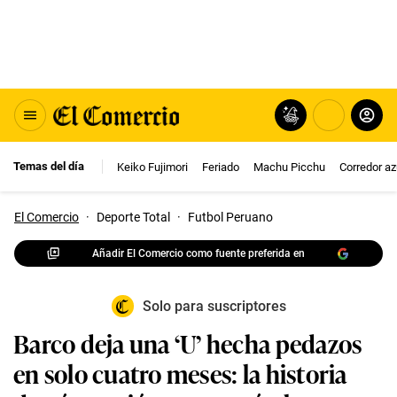
Temas del día
Keiko Fujimori
Feriado
Machu Picchu
Corredor az
El Comercio
·
Deporte Total
·
Futbol Peruano
Añadir El Comercio como fuente preferida en
Solo para suscriptores
Barco deja una ‘U’ hecha pedazos
en solo cuatro meses: la historia