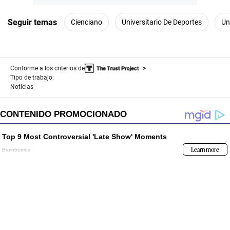
Seguir temas
Cienciano
Universitario De Deportes
Un
Conforme a los criterios de
Tipo de trabajo:
Noticias