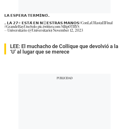
𝗟𝗔 𝗘𝗦𝗣𝗘𝗥𝗔 𝗧𝗘𝗥𝗠𝗜𝗡𝗢́...
... 𝗟𝗔 𝟮𝟳⭐️ 𝗘𝗦𝗧𝗔́ 𝗘𝗡 𝗡Ⓤ𝗘𝗦𝗧𝗥𝗔𝗦 𝗠𝗔𝗡𝗢𝗦
#ConLaUHastaElFinal
#GrandeHayUnoSolo
pic.twitter.com/S1Itp0TBYS
— Universitario (@Universitario)
November 12, 2023
LEE:
El muchacho de Collique que devolvió a la
‘U’ al lugar que se merece