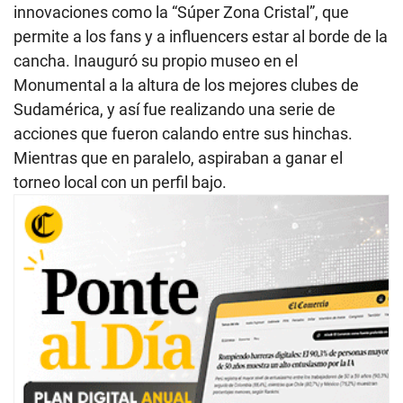
3
innovaciones como la “Súper Zona Cristal”, que
0
permite a los fans y a influencers estar al borde de la
s
e
cancha. Inauguró su propio museo en el
c
o
Monumental a la altura de los mejores clubes de
n
Sudamérica, y así fue realizando una serie de
d
s
acciones que fueron calando entre sus hinchas.
Mientras que en paralelo, aspiraban a ganar el
torneo local con un perfil bajo.