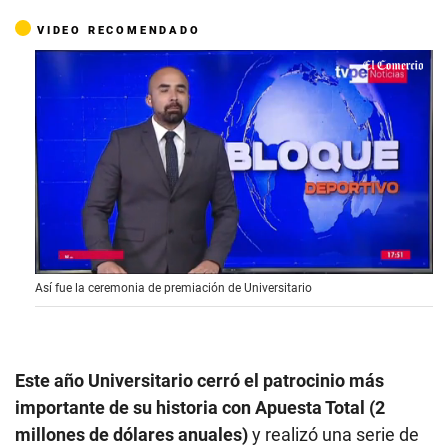
VIDEO RECOMENDADO
0
Así fue la ceremonia de premiación de Universitario
o
f
1
m
i
n
Este año Universitario cerró el patrocinio más
u
importante de su historia con Apuesta Total (2
t
e
millones de dólares anuales)
y realizó una serie de
,