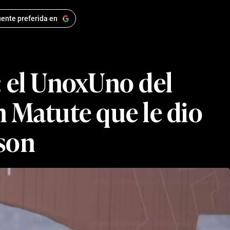
ente preferida en
’: el UnoxUno del
en Matute que le dio
sson