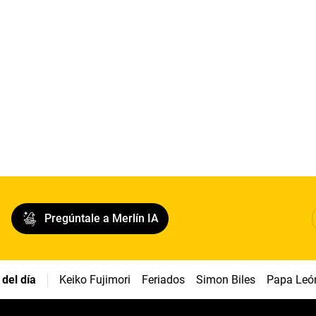
Pregúntale a Merlín IA
del día
Keiko Fujimori
Feriados
Simon Biles
Papa Leó