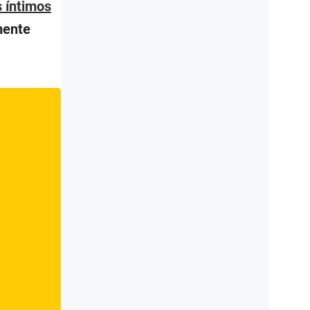
s íntimos
mente