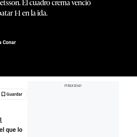
Betsson. El cuadro crema venció
ar 1-1 en la ida.
la Conar
Guardar
1
el que lo