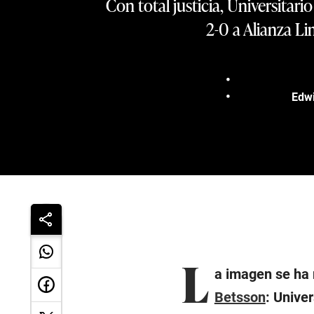
Con total justicia, Universita
2-0 a Alianza Li
Edwi
L
a imagen se ha 
Betsson
: Univer