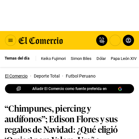
Temas del día
Keiko Fujimori
Simon Biles
Dólar
Papa León XIV
El Comercio
·
Deporte Total
·
Futbol Peruano
Añadir El Comercio como fuente preferida en
“Chimpunes, piercing y
audífonos”; Edison Flores y sus
regalos de Navidad: ¿Qué eligió