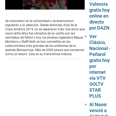
Valencia
gratis hoy
0
online en
seconds
of
directo
Se conocieron en la universidad y se enamoraron
26
siguiendo a la selección. Desde entonces, final de la
por DAZN
seconds
Copa América 2019, no se separaron más. Ese amor que
nació entre ellos fue cómplice de su cariño por las
Ver
camisetas de fútbol y hoy, los jóvenes ingenieros Miguel
Clásico,
Montalvo y Steffi Roth se han convertido en los
coleccionistas más grandes de los uniformes de la
Nacional -
querida Blanquirroja. Más de 2000 piezas que conservan
Peñarol
como un tesoro. Esta es su maravillosa historia.
gratis hoy
por
internet
vía VTV
GOLTV
STAR
PLUS
Al Nassr
venció a