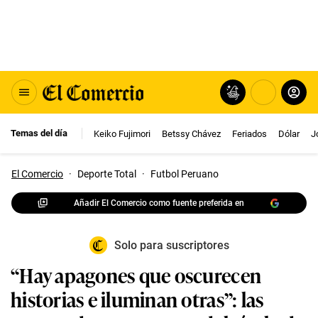
Temas del día
Keiko Fujimori
Betssy Chávez
Feriados
Dólar
J
El Comercio
·
Deporte Total
·
Futbol Peruano
Añadir El Comercio como fuente preferida en
Solo para suscriptores
“Hay apagones que oscurecen
historias e iluminan otras”: las