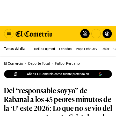
Temas del día
Keiko Fujimori
Feriados
Papa León XIV
Dólar
C
El Comercio
·
Deporte Total
·
Futbol Peruano
Añadir El Comercio como fuente preferida en
Del “responsable soy yo” de
Rabanal a los 45 peores minutos de
la ‘U’ este 2026: Lo que no se vio del