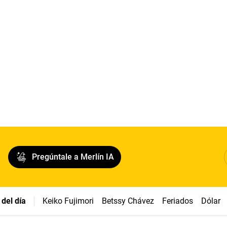
Pregúntale a Merlín IA
del día
Keiko Fujimori
Betssy Chávez
Feriados
Dólar