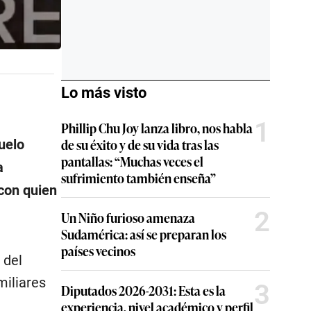
Lo más visto
1
Phillip Chu Joy lanza libro, nos habla
de su éxito y de su vida tras las
uelo
pantallas: “Muchas veces el
a
sufrimiento también enseña”
 con quien
2
Un Niño furioso amenaza
Sudamérica: así se preparan los
países vecinos
 del
miliares
3
Diputados 2026-2031: Esta es la
experiencia, nivel académico y perfil