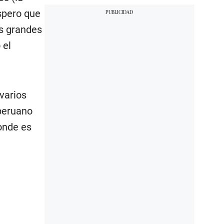
espero que
os grandes
 el
varios
 peruano
donde es