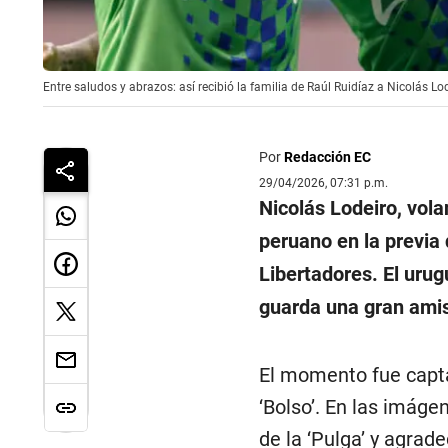
Entre saludos y abrazos: así recibió la familia de Raúl Ruidíaz a Nicolás L
Por
Redacción EC
29/04/2026, 07:31 p.m.
Nicolás Lodeiro, vola
peruano en la previa 
Libertadores. El urug
guarda una gran amis
El momento fue capta
‘Bolso’. En las imáge
de la ‘Pulga’ y agrad