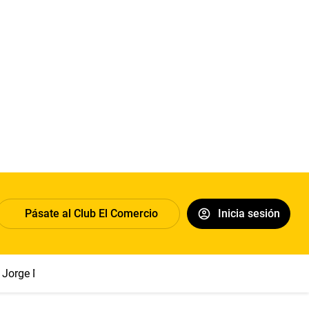
Pásate al Club El Comercio
Inicia sesión
Jorge Messi
Papa León XIV
Sueldo mínimo
Clima
Eclips