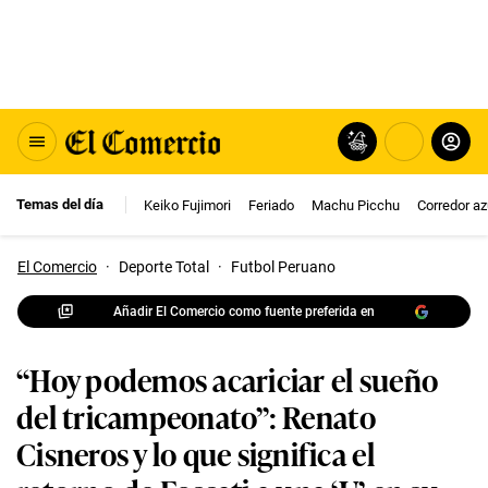
Temas del día
Keiko Fujimori
Feriado
Machu Picchu
Corredor az
El Comercio
·
Deporte Total
·
Futbol Peruano
Añadir El Comercio como fuente preferida en
“Hoy podemos acariciar el sueño
del tricampeonato”: Renato
Cisneros y lo que significa el