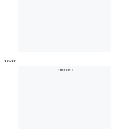
*****