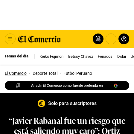
Temas del día
Keiko Fujimori
Betssy Chávez
Feriados
Dólar
J
El Comercio
·
Deporte Total
·
Futbol Peruano
Añadir El Comercio como fuente preferida en
Solo para suscriptores
“Javier Rabanal fue un riesgo que
está saliendo muy caro”: Ortiz