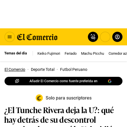
Temas del día
Keiko Fujimori
Feriado
Machu Picchu
Corredor az
El Comercio
·
Deporte Total
·
Futbol Peruano
Añadir El Comercio como fuente preferida en
Solo para suscriptores
¿El Tunche Rivera deja la U?: qué
hay detrás de su descontrol