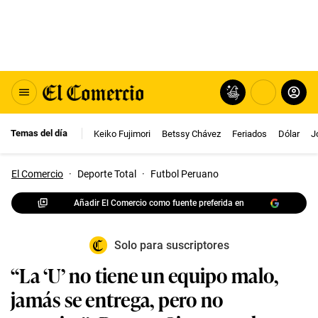
Temas del día
Keiko Fujimori
Betssy Chávez
Feriados
Dólar
J
El Comercio
·
Deporte Total
·
Futbol Peruano
Añadir El Comercio como fuente preferida en
Solo para suscriptores
“La ‘U’ no tiene un equipo malo,
jamás se entrega, pero no