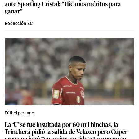
ante Sporting Cristal: “Hicimos méritos para
ganar”
Redacción EC
Fútbol peruano
La ‘U’ se fue insultada por 60 mil hinchas, la
Trinchera pidió la salida de Velazco pero Cúper
cree que jugó “su mejor partido”: Lo que no se