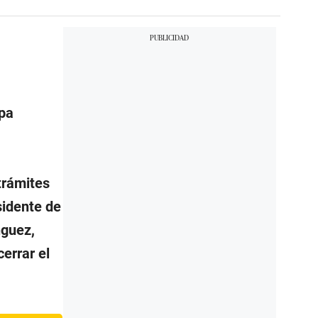
opa
 trámites
sidente de
nguez,
errar el