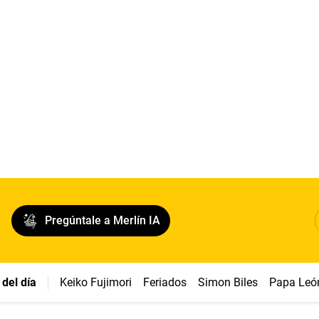
Pregúntale a Merlín IA
del día
Keiko Fujimori
Feriados
Simon Biles
Papa Leó