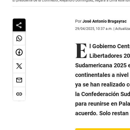
El presidente de la Conmebol, Alejandro Domínguez, llegará a Lima este lun
Por
José Antonio Bragayrac
29/04/2025, 10:37 a.m. | Actualiz
E
l Gobierno Centr
Libertadores 20
Sudamericana 2025 e
continentales a nivel
ya se han realizado c
la Confederación Su
para reunirse en Pala
acuerdo. Solo restan 