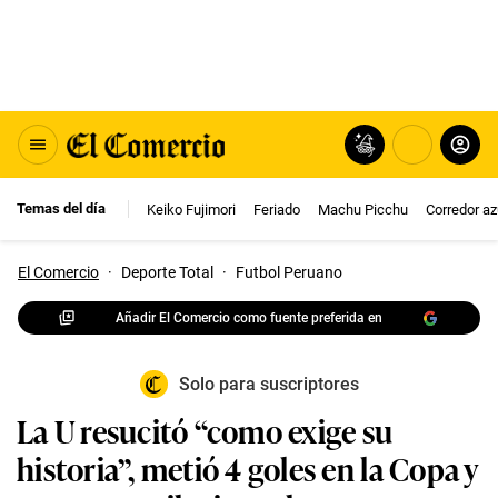
Temas del día
Keiko Fujimori
Feriado
Machu Picchu
Corredor az
El Comercio
·
Deporte Total
·
Futbol Peruano
Añadir El Comercio como fuente preferida en
Solo para suscriptores
La U resucitó “como exige su
historia”, metió 4 goles en la Copa y