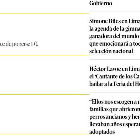
Gobierno
Simone Biles en Lima
la agenda de la gimn
ganadora del mundo y
que emocionará a to
e de ponerse 1-0.
selección nacional
Héctor Lavoe en Lima
el ‘Cantante de los C
bailar a la Feria del
“Ellos nos escogen a n
familias que abrieron
perros ancianos y he
llevaban años espera
adoptados