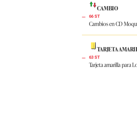
CAMBIO
66 ST
Cambios en CD Moqu
TARJETA AMARI
63 ST
Tarjeta amarilla para L