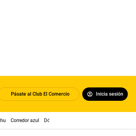
Pásate al Club El Comercio
Inicia sesión
chu
Corredor azul
Dólar
Congreso
Nasca
Acuña
Toled