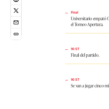
Final
Universitario empató 
el Torneo Apertura.
90 ST
Final del partido.
90 ST
Se van a jugar cinco m