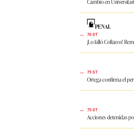
Cambio en Universitar
PENAL
76 ST
¡Lo falló Collazos! Re
75 ST
Ortega confirma el pe
75 ST
Acciones detenidas po