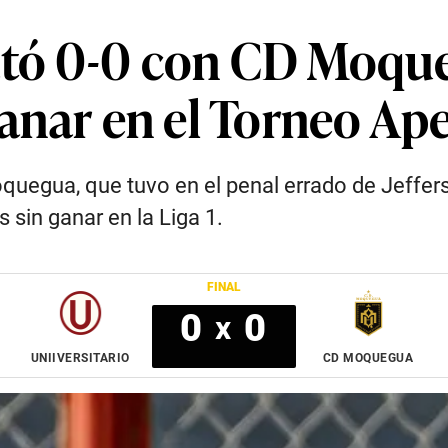
ató 0-0 con CD Moqu
ganar en el Torneo Ap
quegua, que tuvo en el penal errado de Jeffers
 sin ganar en la Liga 1.
FINAL
0
0
x
UNIIVERSITARIO
CD MOQUEGUA