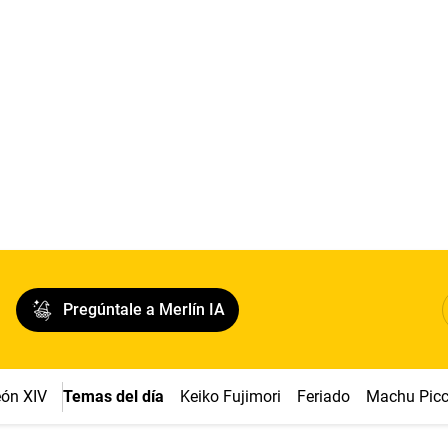
Pregúntale a Merlín IA
ón XIV
Temas del día
Keiko Fujimori
Feriado
Machu Pic