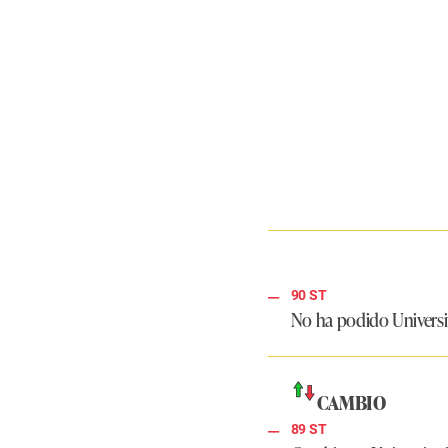
90 ST
No ha podido Universit
CAMBIO
89 ST