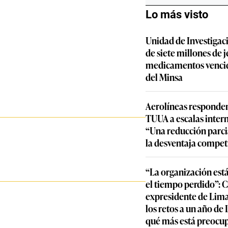
Lo más visto
Unidad de Investigac
de siete millones de j
medicamentos vencid
del Minsa
Aerolíneas responden
TUUA a escalas inter
“Una reducción parcia
la desventaja compet
“La organización est
el tiempo perdido”: 
expresidente de Lima
los retos a un año de
qué más está preocu