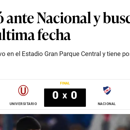
ó ante Nacional y bus
 última fecha
vo en el Estadio Gran Parque Central y tiene po
FINAL
0
0
x
UNIVERSITARIO
NACIONAL