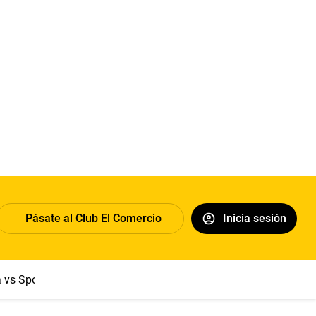
Pásate al Club El Comercio
Inicia sesión
a vs Sport Boys
Jorge Messi
Dólar
Papa León XIV
Congre