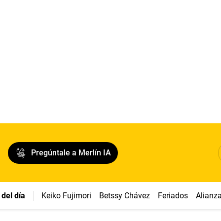
Pregúntale a Merlín IA
del día
Keiko Fujimori
Betssy Chávez
Feriados
Alianz