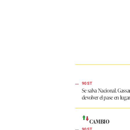
90 ST
Se salva Nacional. Gassa
devolver el pase en luga
CAMBIO
90 ST