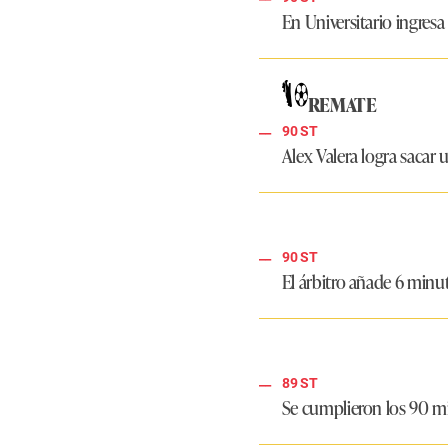
En Universitario ingres
REMATE
90 ST
Alex Valera logra sacar 
90 ST
El árbitro añade 6 minu
89 ST
Se cumplieron los 90 m