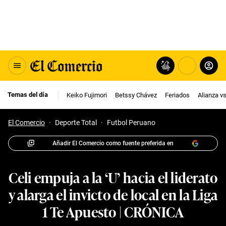
Temas del día
Keiko Fujimori
Betssy Chávez
Feriados
Alianza v
El Comercio
·
Deporte Total
·
Futbol Peruano
Añadir El Comercio como fuente preferida en
Celi empuja a la ‘U’ hacia el liderato
y alarga el invicto de local en la Liga
1 Te Apuesto | CRÓNICA