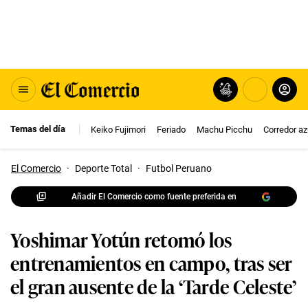
Temas del día
Keiko Fujimori
Feriado
Machu Picchu
Corredor az
El Comercio
·
Deporte Total
·
Futbol Peruano
Añadir El Comercio como fuente preferida en
Yoshimar Yotún retomó los
entrenamientos en campo, tras ser
el gran ausente de la ‘Tarde Celeste’