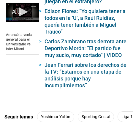
juegan en el extranjero?
Edison Flores: “Yo quisiera tener a
Arrancó la venta general para el Universitario vs. Inter Miami
todos en la ‘U’, a Raúl Ruidíaz,
0
quería tener también a Miguel
seconds
Trauco”
of
Arrancó la venta
55
general para el
Carlos Zambrano tras derrota ante
seconds
Universitario vs.
Deportivo Morón: “El partido fue
Inter Miami
muy sucio, muy cortado” | VIDEO
Jean Ferrari sobre los derechos de
la TV: “Estamos en una etapa de
análisis porque hay
incumplimientos”
Seguir temas
Yoshimar Yotún
Sporting Cristal
Liga 1