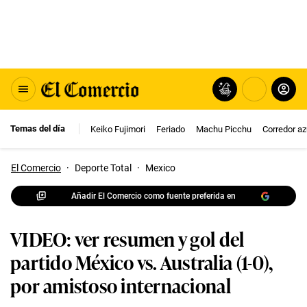
Temas del día
Keiko Fujimori
Feriado
Machu Picchu
Corredor az
El Comercio
·
Deporte Total
·
Mexico
Añadir El Comercio como fuente preferida en
VIDEO: ver resumen y gol del
partido México vs. Australia (1-0),
por amistoso internacional