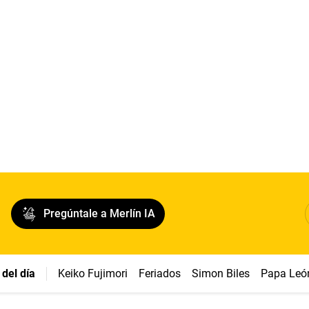
Pregúntale a Merlín IA
del día
Keiko Fujimori
Feriados
Simon Biles
Papa Leó