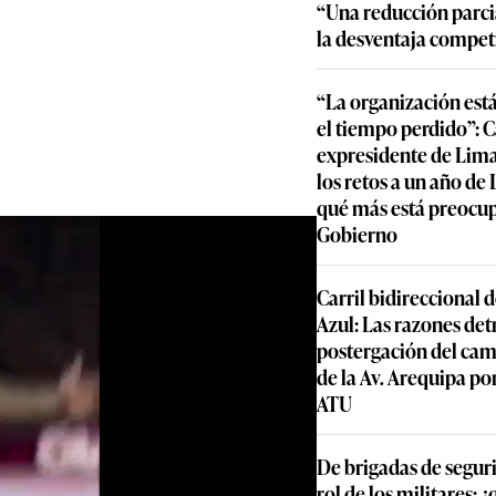
“Una reducción parcia
la desventaja compet
“La organización est
el tiempo perdido”: 
expresidente de Lima
los retos a un año de
qué más está preocu
Gobierno
Carril bidireccional 
Azul: Las razones detr
postergación del cam
de la Av. Arequipa por
ATU
De brigadas de segur
rol de los militares: 