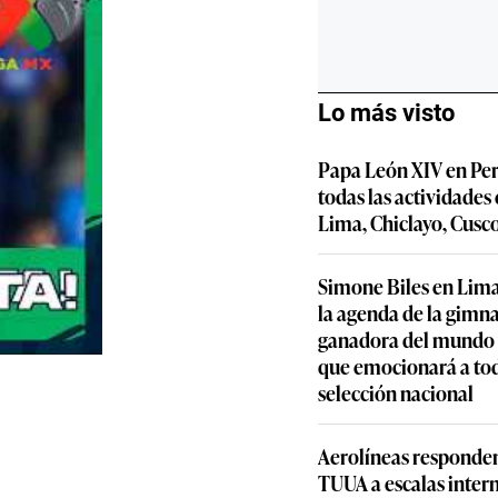
Lo más visto
Papa León XIV en Per
todas las actividades
Lima, Chiclayo, Cusc
Simone Biles en Lima
la agenda de la gimn
ganadora del mundo y
que emocionará a to
selección nacional
Aerolíneas responden
TUUA a escalas inter