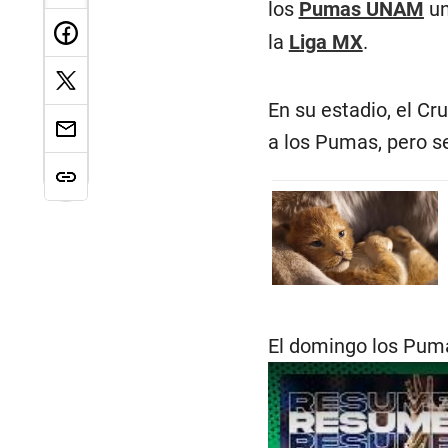
los
Pumas UNAM
un
la
Liga MX
.
En su estadio, el Cr
a los Pumas, pero s
El domingo los Pumas