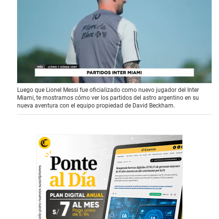
0
Luego que Lionel Messi fue oficializado como nuevo jugador del Inter
o
Miami, te mostramos cómo ver los partidos del astro argentino en su
f
nueva aventura con el equipo propiedad de David Beckham.
1
m
i
n
u
t
e
,
2
s
e
c
o
n