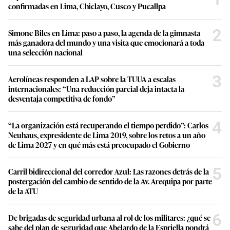
confirmadas en Lima, Chiclayo, Cusco y Pucallpa
2
Simone Biles en Lima: paso a paso, la agenda de la gimnasta
más ganadora del mundo y una visita que emocionará a toda
una selección nacional
3
Aerolíneas responden a LAP sobre la TUUA a escalas
internacionales: “Una reducción parcial deja intacta la
desventaja competitiva de fondo”
4
“La organización está recuperando el tiempo perdido”: Carlos
Neuhaus, expresidente de Lima 2019, sobre los retos a un año
de Lima 2027 y en qué más está preocupado el Gobierno
5
Carril bidireccional del corredor Azul: Las razones detrás de la
postergación del cambio de sentido de la Av. Arequipa por parte
de la ATU
6
De brigadas de seguridad urbana al rol de los militares: ¿qué se
sabe del plan de seguridad que Abelardo de la Espriella pondrá