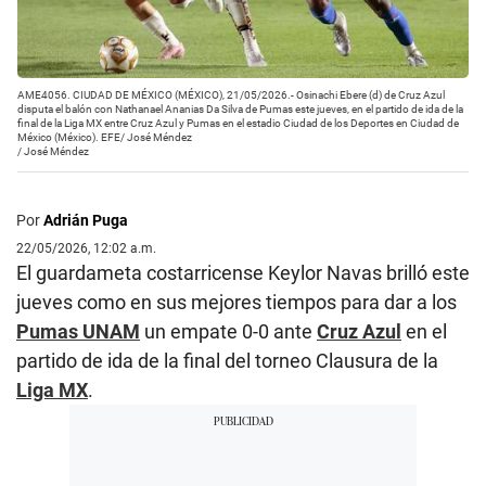
AME4056. CIUDAD DE MÉXICO (MÉXICO), 21/05/2026.- Osinachi Ebere (d) de Cruz Azul
disputa el balón con Nathanael Ananias Da Silva de Pumas este jueves, en el partido de ida de la
final de la Liga MX entre Cruz Azul y Pumas en el estadio Ciudad de los Deportes en Ciudad de
México (México). EFE/ José Méndez
/
José Méndez
Por
Adrián Puga
22/05/2026, 12:02 a.m.
El guardameta costarricense Keylor Navas brilló este
jueves como en sus mejores tiempos para dar a los
Pumas UNAM
un empate 0-0 ante
Cruz Azul
en el
partido de ida de la final del torneo Clausura de la
Liga MX
.