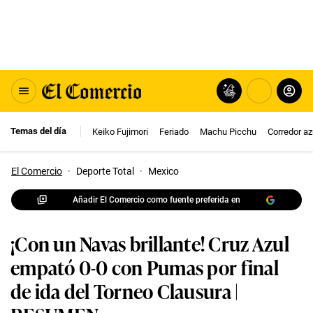
Temas del día
Keiko Fujimori
Feriado
Machu Picchu
Corredor az
El Comercio
·
Deporte Total
·
Mexico
Añadir El Comercio como fuente preferida en
¡Con un Navas brillante! Cruz Azul
empató 0-0 con Pumas por final
de ida del Torneo Clausura |