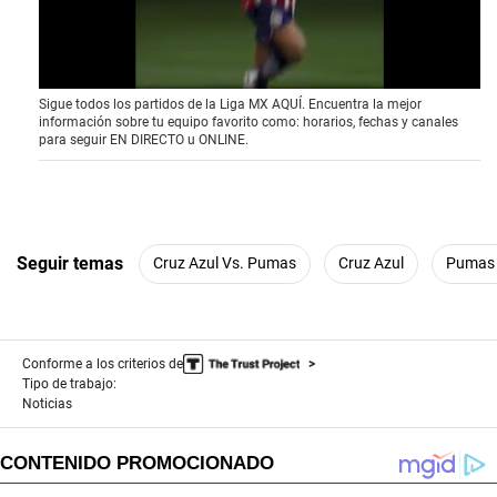
0
Sigue todos los partidos de la Liga MX AQUÍ. Encuentra la mejor
o
información sobre tu equipo favorito como: horarios, fechas y canales
f
para seguir EN DIRECTO u ONLINE.
1
5
s
e
c
o
n
Seguir temas
Cruz Azul Vs. Pumas
Cruz Azul
Pumas
d
s
Conforme a los criterios de
Tipo de trabajo:
Noticias