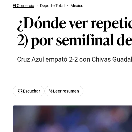
El Comercio
·
Deporte Total
·
Mexico
¿Dónde ver repetic
2) por semifinal d
Cruz Azul empató 2-2 con Chivas Guadala
Escuchar
Leer resumen