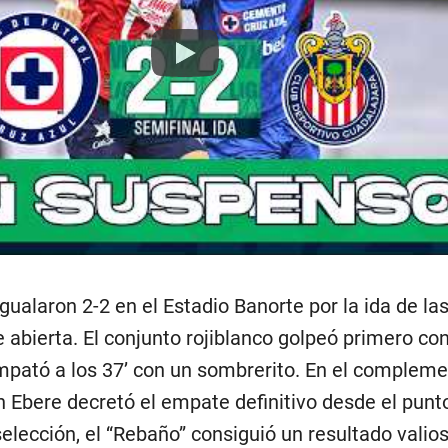
Play
igualaron 2-2 en el Estadio Banorte por la ida de l
e abierta. El conjunto rojiblanco golpeó primero co
pató a los 37’ con un sombrerito. En el compleme
an Ebere decretó el empate definitivo desde el punto
selección, el “Rebaño” consiguió un resultado valio