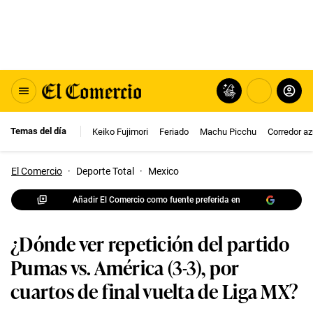
Temas del día
Keiko Fujimori
Feriado
Machu Picchu
Corredor az
El Comercio
·
Deporte Total
·
Mexico
Añadir El Comercio como fuente preferida en
¿Dónde ver repetición del partido
Pumas vs. América (3-3), por
cuartos de final vuelta de Liga MX?