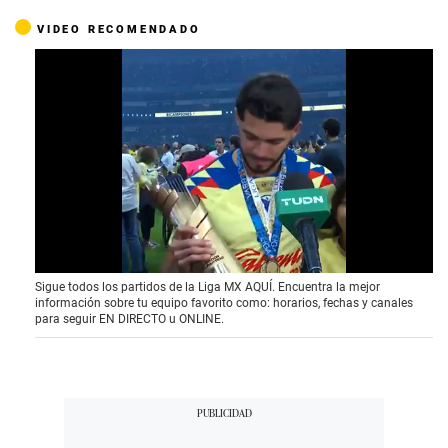
VIDEO RECOMENDADO
0
Sigue todos los partidos de la Liga MX AQUÍ. Encuentra la mejor
o
información sobre tu equipo favorito como: horarios, fechas y canales
f
para seguir EN DIRECTO u ONLINE.
1
5
s
e
c
o
n
d