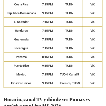
Costa Rica
7:15 PM
TUDN
ViX
República Dominicana
9:15 PM
TUDN
ViX
El Salvador
7:15 PM
TUDN
ViX
Honduras
7:15 PM
TUDN
ViX
Guatemala
7:15 PM
TUDN
ViX
Nicaragua
7:15 PM
TUDN
ViX
Panamá
8:15 PM
TUDN
ViX
Puerto Rico
9:15 PM
TUDN
ViX
México
7:15 PM
TUDN, Canal 5
ViX
Estados Unidos
9:15 PM
Univision, TUDN
ViX
Horario, canal TV y dónde ver Pumas vs
América por Liga MX 2026