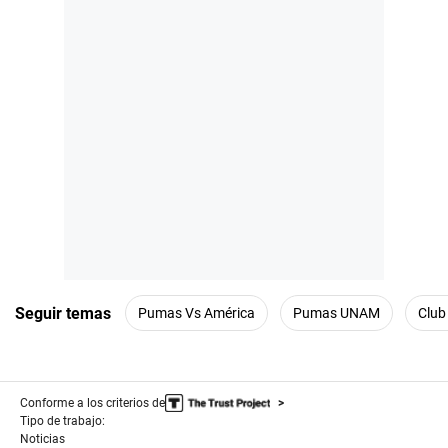
s
Seguir temas
Pumas Vs América
Pumas UNAM
Club
Conforme a los criterios de
Tipo de trabajo:
Noticias