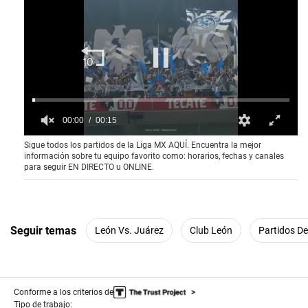
00:01
00:16
0
Sigue todos los partidos de la Liga MX AQUÍ. Encuentra la mejor
o
información sobre tu equipo favorito como: horarios, fechas y canales
f
para seguir EN DIRECTO u ONLINE.
1
6
s
e
c
o
Seguir temas
León Vs. Juárez
Club León
Partidos D
n
d
s
Conforme a los criterios de
Tipo de trabajo: