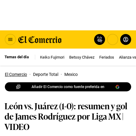
Temas del día
Keiko Fujimori
Betssy Chávez
Feriados
Alianza v
El Comercio
·
Deporte Total
·
Mexico
Añadir El Comercio como fuente preferida en
León vs. Juárez (1-0): resumen y gol
de James Rodríguez por Liga MX |
VIDEO