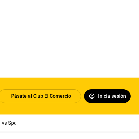
Pásate al Club El Comercio
Inicia sesión
a vs Sport Boys
Jorge Messi
Dólar
Papa León XIV
Congre