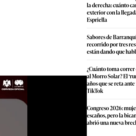
la derecha: cuánto ca
exterior con la llegad
Espriella
Sabores de Barranqui
recorrido por tres re
están dando que habl
¿Cuánto toma correr 
al Morro Solar? El ‘ru
años que se reta ante
TikTok
Congreso 2026: muje
escaños, pero la bic
abrió una nueva brec