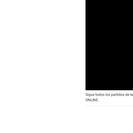
0
Sigue todos los partidos de l
o
ONLINE.
f
1
6
s
e
c
o