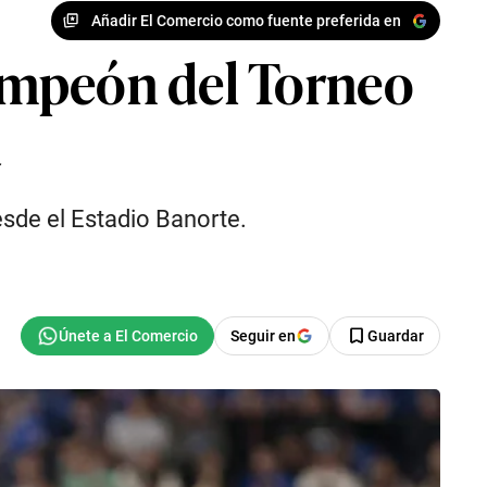
Añadir El Comercio como fuente preferida en
ampeón del Torneo
a
esde el Estadio Banorte.
Seguir en
Guardar