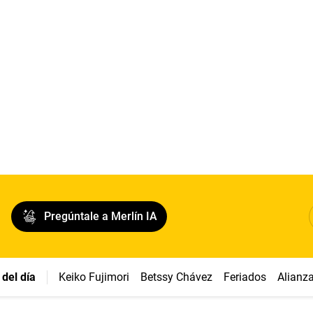
Pregúntale a Merlín IA
del día
Keiko Fujimori
Betssy Chávez
Feriados
Alianz