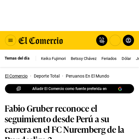
Temas del día
Keiko Fujimori
Betssy Chávez
Feriados
Dólar
J
El Comercio
·
Deporte Total
·
Peruanos En El Mundo
Añadir El Comercio como fuente preferida en
Fabio Gruber reconoce el
seguimiento desde Perú a su
carrera en el FC Nuremberg de la