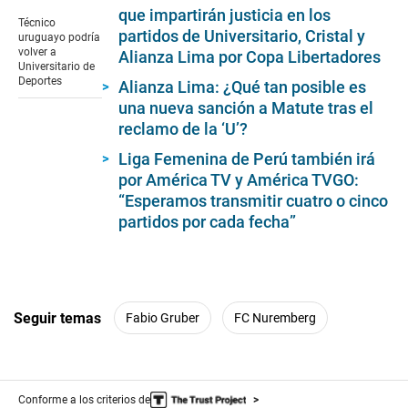
seconds
que impartirán justicia en los
of
Técnico
1
partidos de Universitario, Cristal y
uruguayo podría
minute,
volver a
Alianza Lima por Copa Libertadores
22
Universitario de
seconds
Deportes
Alianza Lima: ¿Qué tan posible es
una nueva sanción a Matute tras el
reclamo de la ‘U’?
Liga Femenina de Perú también irá
por América TV y América TVGO:
“Esperamos transmitir cuatro o cinco
partidos por cada fecha”
Seguir temas
Fabio Gruber
FC Nuremberg
Conforme a los criterios de