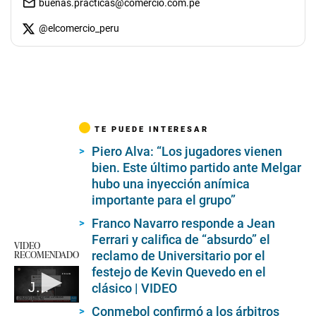
buenas.practicas@comercio.com.pe
@
elcomercio_peru
TE PUEDE INTERESAR
Piero Alva: “Los jugadores vienen
bien. Este último partido ante Melgar
hubo una inyección anímica
importante para el grupo”
Franco Navarro responde a Jean
Ferrari y califica de “absurdo” el
VIDEO
RECOMENDADO
reclamo de Universitario por el
festejo de Kevin Quevedo en el
Jorge Fossati y su posible retorno a la 'U'
clásico | VIDEO
0
Conmebol confirmó a los árbitros