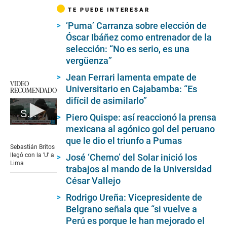
TE PUEDE INTERESAR
‘Puma’ Carranza sobre elección de
Óscar Ibáñez como entrenador de la
selección: “No es serio, es una
vergüenza”
Jean Ferrari lamenta empate de
VIDEO
Universitario en Cajabamba: “Es
RECOMENDADO
difícil de asimilarlo”
Sebastián Britos responde a error ante Comerciantes Unidos
Piero Quispe: así reaccionó la prensa
0
mexicana al agónico gol del peruano
seconds
que le dio el triunfo a Pumas
of
Sebastián Britos
1
llegó con la 'U' a
José ‘Chemo’ del Solar inició los
minute,
Lima
trabajos al mando de la Universidad
22
seconds
César Vallejo
Rodrigo Ureña: Vicepresidente de
Belgrano señala que “si vuelve a
Perú es porque le han mejorado el