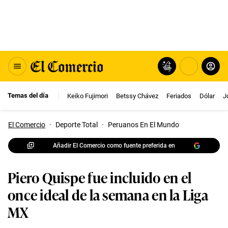
Temas del día
Keiko Fujimori
Betssy Chávez
Feriados
Dólar
J
El Comercio
·
Deporte Total
·
Peruanos En El Mundo
Añadir El Comercio como fuente preferida en
Piero Quispe fue incluido en el
once ideal de la semana en la Liga
MX