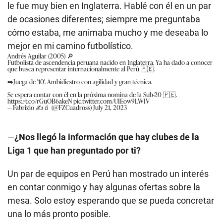
le fue muy bien en Inglaterra. Hablé con él en un par
de ocasiones diferentes; siempre me preguntaba
cómo estaba, me animaba mucho y me deseaba lo
mejor en mi camino futbolístico.
Andrés Aguilar (2005) 🔎
Futbolista de ascendencia peruana nacido en Inglaterra. Ya ha dado a conocer
que busca representar internacionalmente al Perú 🇵🇪.
➡️Juega de '10'. Ambidiestro con agilidad y gran técnica.
Se espera contar con él en la próxima nomina de la Sub-20 🇵🇪.
https://t.co/rGuOB6akeN
pic.twitter.com/UIEow9LWIV
— Fabrizio ✍️🧃 (@FZCuadross)
July 21, 2023
—
¿Nos llegó la información que hay clubes de la
Liga 1 que han preguntado por ti?
Un par de equipos en Perú han mostrado un interés
en contar conmigo y hay algunas ofertas sobre la
mesa. Solo estoy esperando que se pueda concretar
una lo más pronto posible.