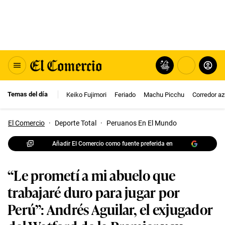
Temas del día
Keiko Fujimori
Feriado
Machu Picchu
Corredor az
El Comercio
·
Deporte Total
·
Peruanos En El Mundo
Añadir El Comercio como fuente preferida en
“Le prometí a mi abuelo que
trabajaré duro para jugar por
Perú”: Andrés Aguilar, el exjugador