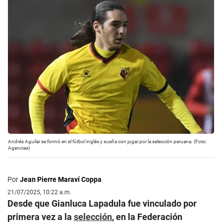
Andrés Aguilar se formó en el fútbol inglés y sueña con jugar por la selección peruana. (Foto:
Agencias)
Por
Jean Pierre Maraví Coppa
21/07/2025, 10:22 a.m.
Desde que Gianluca Lapadula fue vinculado por
primera vez a la
selección
, en la Federación