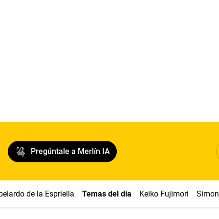
Pregúntale a Merlín IA
belardo de la Espriella
Temas del día
Keiko Fujimori
Simon 