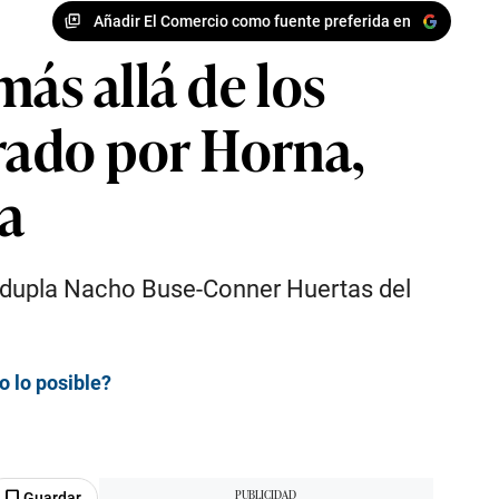
Añadir El Comercio como fuente preferida en
ás allá de los
erado por Horna,
ia
La dupla Nacho Buse-Conner Huertas del
o lo posible?
Guardar