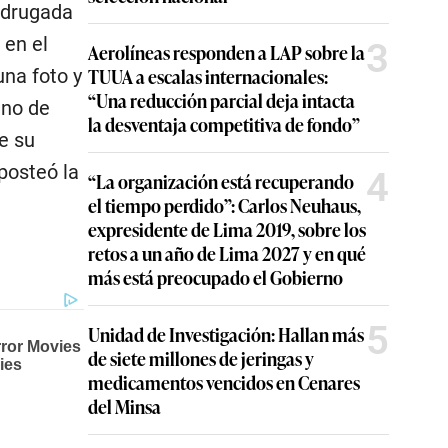
madrugada
 en el
3
Aerolíneas responden a LAP sobre la
TUUA a escalas internacionales:
una foto y
“Una reducción parcial deja intacta
ano de
la desventaja competitiva de fondo”
e su
 posteó la
4
“La organización está recuperando
el tiempo perdido”: Carlos Neuhaus,
expresidente de Lima 2019, sobre los
retos a un año de Lima 2027 y en qué
más está preocupado el Gobierno
5
Unidad de Investigación: Hallan más
de siete millones de jeringas y
medicamentos vencidos en Cenares
del Minsa