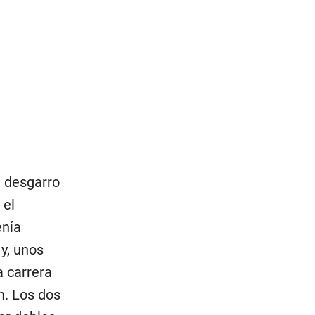
n desgarro
 el
enía
y, unos
 carrera
n. Los dos