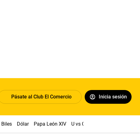
Pásate al Club El Comercio
Inicia sesión
Biles
Dólar
Papa León XIV
U vs Cristal
Congreso
Mach