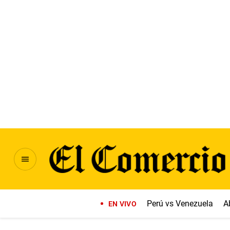
Perú vs Venezuela
A
EN VIVO