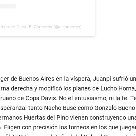
rtida de Diario El Comercio (@elcomercio)
er de Buenos Aires en la víspera, Juanpi sufrió u
erna derecha y modificó los planes de Lucho Horna,
ruano de Copa Davis. No el entusiasmo, ni la fe. T
esperanza: tanto Nacho Buse como Gonzalo Bueno 
hermanos Huertas del Pino vienen construyendo una
a. Eligen con precisión los torneos en los que juega