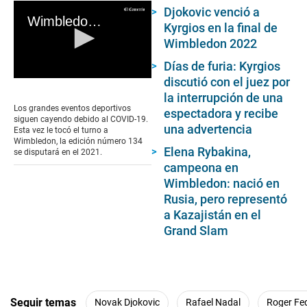
Djokovic venció a
Wimbledon cancelado a causa de la pandemia del coronavirus
Kyrgios en la final de
Wimbledon 2022
Días de furia: Kyrgios
discutió con el juez por
0
seconds
la interrupción de una
of
Los grandes eventos deportivos
espectadora y recibe
0
siguen cayendo debido al COVID-19.
seconds
una advertencia
Esta vez le tocó el turno a
Wimbledon, la edición número 134
Elena Rybakina,
se disputará en el 2021.
campeona en
Wimbledon: nació en
Rusia, pero representó
a Kazajistán en el
Grand Slam
Seguir temas
Novak Djokovic
Rafael Nadal
Roger Fe