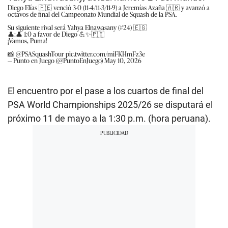
Diego Elías 🇵🇪 venció 3-0 (11-4/11-3/11-9) a Jeremías Azaña 🇦🇷 y avanzó a
octavos de final del Campeonato Mundial de Squash de la PSA.
Su siguiente rival será Yahya Elnawasany (#24) 🇪🇬
👤:👤 1:0 a favor de Diego 💪✨️🇵🇪
¡Vamos, Puma!
📸
@PSASquashTour
pic.twitter.com/miFKHmFz3e
— Punto en Juego (@PuntoEnJuego)
May 10, 2026
El encuentro por el pase a los cuartos de final del
PSA World Championships 2025/26 se disputará el
próximo 11 de mayo a la 1:30 p.m. (hora peruana).