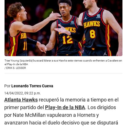
Trae Young (izquierda) buscará liderar a sus Hawks este viernes cuando enfrenten a Cavaliers en
el Play-In de la NBA
/
ERIK S. LESSER
Por
Leonardo Torres Cueva
14/04/2022, 09:22 p.m.
Atlanta Hawks
recuperó la memoria a tiempo en el
primer partido del
Play-In de la NBA
. Los dirigidos
por Nate McMillan vapulearon a Hornets y
avanzaron hacia el duelo decisivo que se disputará